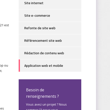
Site internet
Site e-commerce
21 est
Refonte de site web
Référencement site web
Rédaction de contenu web
Application web et mobile
hop ou
t.
n
Besoin de
renseignements ?
Vous avez un projet ? Nous
les
sommes là pour vous