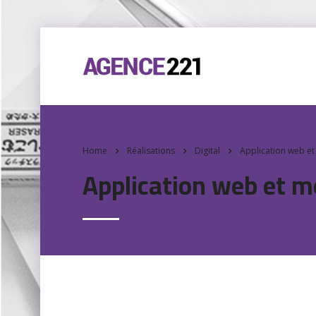
Home
Réalisations
Digital
Application web et
Application web et m